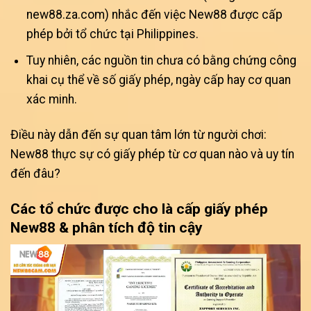
new88.za.com) nhắc đến việc New88 được cấp
phép bởi tổ chức tại Philippines.
Tuy nhiên, các nguồn tin chưa có bằng chứng công
khai cụ thể về số giấy phép, ngày cấp hay cơ quan
xác minh.
Điều này dẫn đến sự quan tâm lớn từ người chơi:
New88 thực sự có giấy phép từ cơ quan nào và uy tín
đến đâu?
Các tổ chức được cho là cấp giấy phép
New88 & phân tích độ tin cậy