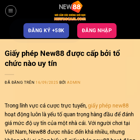
Chuyển
đến
nội
ĐĂNG KÝ +58K
ĐĂNG NHẬP
dung
Giấy phép New88 được cấp bởi tổ
chức nào uy tín
ĐÃ ĐĂNG TRÊN
16/09/2025
BỞI
ADMIN
Trong lĩnh vực cá cược trực tuyến,
giấy phép new88
hoạt động luôn là yếu tố quan trọng hàng đầu để đánh
giá mức độ uy tín của một nhà cái. Với người chơi tại
Việt Nam, New88 được nhắc đến khá nhiều, nhưng