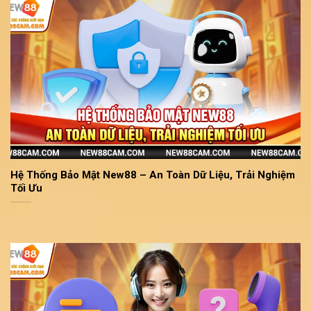
Hệ Thống Bảo Mật New88 – An Toàn Dữ Liệu, Trải Nghiệm
Tối Ưu