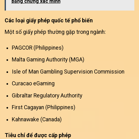
bằng chứng xác minh
Các loại giấy phép quốc tế phổ biến
Một số giấy phép thường gặp trong ngành:
PAGCOR (Philippines)
Malta Gaming Authority (MGA)
Isle of Man Gambling Supervision Commission
Curacao eGaming
Gibraltar Regulatory Authority
First Cagayan (Philippines)
Kahnawake (Canada)
Tiêu chí để được cấp phép