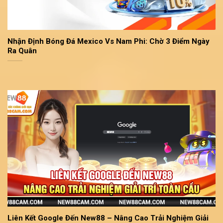
Nhận Định Bóng Đá Mexico Vs Nam Phi: Chờ 3 Điểm Ngày
Ra Quân
Liên Kết Google Đến New88 – Nâng Cao Trải Nghiệm Giải