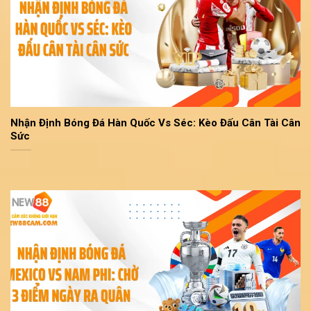
Nhận Định Bóng Đá Hàn Quốc Vs Séc: Kèo Đấu Cân Tài Cân
Sức