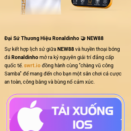
Đại Sứ Thương Hiệu Ronaldinho 🤝 NEW88
Sự kết hợp lịch sử giữa
NEW88
và huyền thoại bóng
đá
Ronaldinho
mở ra kỷ nguyên giải trí đẳng cấp
quốc tế.
swrt.io
đồng hành cùng "chàng vũ công
Samba" để mang đến cho bạn một sân chơi cá cược
an toàn, công bằng và bùng nổ cảm xúc.