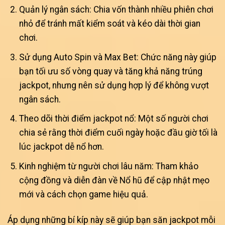
Quản lý ngân sách: Chia vốn thành nhiều phiên chơi
nhỏ để tránh mất kiểm soát và kéo dài thời gian
chơi.
Sử dụng Auto Spin và Max Bet: Chức năng này giúp
bạn tối ưu số vòng quay và tăng khả năng trúng
jackpot, nhưng nên sử dụng hợp lý để không vượt
ngân sách.
Theo dõi thời điểm jackpot nổ: Một số người chơi
chia sẻ rằng thời điểm cuối ngày hoặc đầu giờ tối là
lúc jackpot dễ nổ hơn.
Kinh nghiệm từ người chơi lâu năm: Tham khảo
cộng đồng và diễn đàn về Nổ hũ để cập nhật mẹo
mới và cách chọn game hiệu quả.
Áp dụng những bí kíp này sẽ giúp bạn săn jackpot mỗi