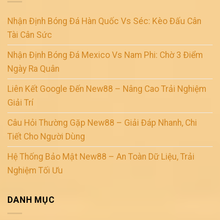
Nhận Định Bóng Đá Hàn Quốc Vs Séc: Kèo Đấu Cân
Tài Cân Sức
Nhận Định Bóng Đá Mexico Vs Nam Phi: Chờ 3 Điểm
Ngày Ra Quân
Liên Kết Google Đến New88 – Nâng Cao Trải Nghiệm
Giải Trí
Câu Hỏi Thường Gặp New88 – Giải Đáp Nhanh, Chi
Tiết Cho Người Dùng
Hệ Thống Bảo Mật New88 – An Toàn Dữ Liệu, Trải
Nghiệm Tối Ưu
DANH MỤC