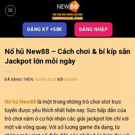
Chuyển
đến
nội
ĐĂNG KÝ +58K
ĐĂNG NHẬP
dung
Nổ hũ New88 – Cách chơi & bí kíp săn
Jackpot lớn mỗi ngày
ĐÃ ĐĂNG TRÊN
16/09/2025
BỞI
ADMIN
Nổ hũ New88
là một trong những trò chơi slot trực
tuyến được yêu thích nhất hiện nay. Sức hấp dẫn của
trò chơi nằm ở cơ hội nhận các giải jackpot lớn chỉ với
một vài vòng quay. Với số lượng game đa dạng, từ