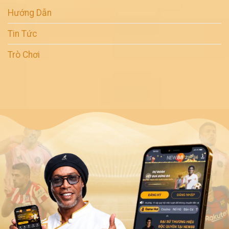
Hướng Dẫn
Tin Tức
Trò Chơi