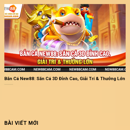
Bắn Cá New88: Săn Cá 3D Đỉnh Cao, Giải Trí & Thưởng Lớn
BÀI VIẾT MỚI