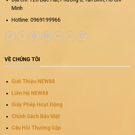
Minh
Hotline: 0969199966
VỀ CHÚNG TÔI
Giới Thiệu NEW88
Liên Hệ NEW88
Giấy Phép Hoạt Động
Chính Sách Bảo Mật
Câu Hỏi Thường Gặp