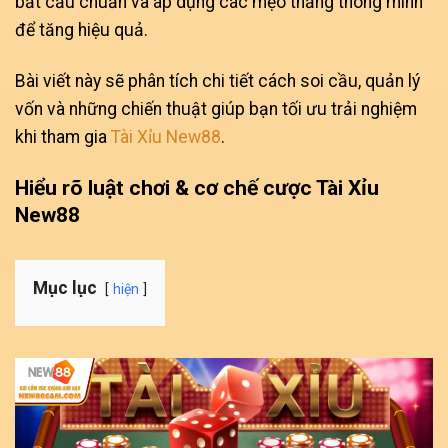
bắt cầu chuẩn và áp dụng các mẹo thắng thông minh
để tăng hiệu quả.
Bài viết này sẽ phân tích chi tiết cách soi cầu, quản lý
vốn và những chiến thuật giúp bạn tối ưu trải nghiệm
khi tham gia
Tài Xỉu New88
.
Hiểu rõ luật chơi & cơ chế cược Tài Xỉu
New88
Mục lục
hiện