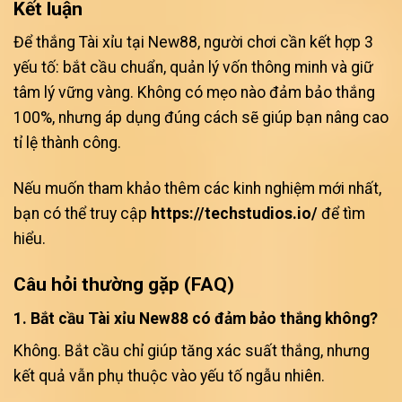
Kết luận
Để thắng Tài xỉu tại New88, người chơi cần kết hợp 3
yếu tố: bắt cầu chuẩn, quản lý vốn thông minh và giữ
tâm lý vững vàng. Không có mẹo nào đảm bảo thắng
100%, nhưng áp dụng đúng cách sẽ giúp bạn nâng cao
tỉ lệ thành công.
Nếu muốn tham khảo thêm các kinh nghiệm mới nhất,
bạn có thể truy cập
https://techstudios.io/
để tìm
hiểu.
Câu hỏi thường gặp (FAQ)
1. Bắt cầu Tài xỉu New88 có đảm bảo thắng không?
Không. Bắt cầu chỉ giúp tăng xác suất thắng, nhưng
kết quả vẫn phụ thuộc vào yếu tố ngẫu nhiên.