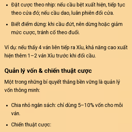
Đặt cược theo nhịp: nếu cầu bệt xuất hiện, tiếp tục
theo cửa đó; nếu cầu dao, luân phiên đổi cửa.
Biết điểm dừng: khi cầu đứt, nên dừng hoặc giảm
mức cược, tránh cố theo đuổi.
Ví dụ: nếu thấy 4 ván liên tiếp ra Xỉu, khả năng cao xuất
hiện thêm 1–2 ván Xỉu trước khi đổi cầu.
Quản lý vốn & chiến thuật cược
Một trong những bí quyết thắng bền vững là quản lý
vốn thông minh:
Chia nhỏ ngân sách: chỉ dùng 5–10% vốn cho mỗi
ván.
Chiến thuật cược: