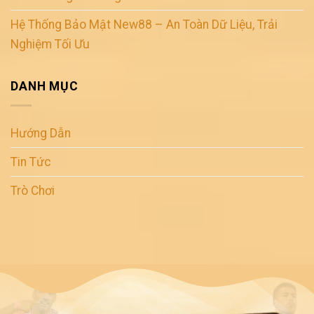
Hệ Thống Bảo Mật New88 – An Toàn Dữ Liệu, Trải
Nghiệm Tối Ưu
DANH MỤC
Hướng Dẫn
Tin Tức
Trò Chơi