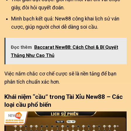
giây, đòi hỏi quyết đoán.
Minh bạch kết quả: New88 công khai lịch sử ván
cược, giúp người chơi dễ dàng soi cầu.
Đọc thêm
Baccarat New88: Cách Chơi & Bí Quyết
Thắng Như Cao Thủ
Việc nắm chắc cơ chế cược sẽ là nền tảng để bạn
phân tích chuẩn xác hơn.
Khái niệm “cầu” trong Tài Xỉu New88 – Các
loại cầu phổ biến