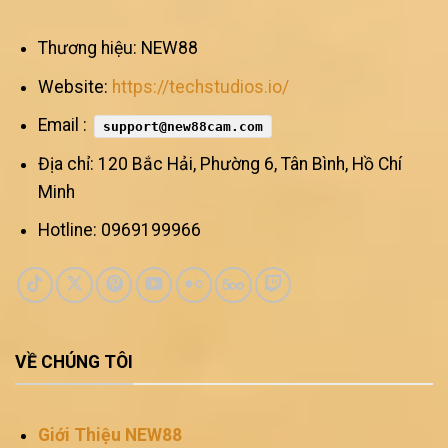
Thương hiệu: NEW88
Website:
https://techstudios.io/
Email :
support@new88cam.com
Địa chỉ: 120 Bắc Hải, Phường 6, Tân Bình, Hồ Chí
Minh
Hotline: 0969199966
VỀ CHÚNG TÔI
Giới Thiệu NEW88