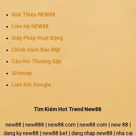
Giới Thiệu NEW88
Liên Hệ NEW88
Giấy Phép Hoạt Động
Chính Sách Bảo Mật
Câu Hỏi Thường Gặp
Sitemap
Liên Kết Google
Tìm Kiếm Hot Trend New88
:
new88 | new888 | new88.com | new88 com | new 88 |
dang ky new88 | new88 bet | dang nhap new88 | nha cai