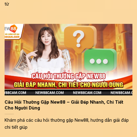
từ
Câu Hỏi Thường Gặp New88 – Giải Đáp Nhanh, Chi Tiết
Cho Người Dùng
Khám phá các câu hỏi thường gặp New88, hướng dẫn giải đáp
chi tiết giúp