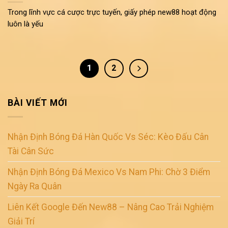
Trong lĩnh vực cá cược trực tuyến, giấy phép new88 hoạt động
luôn là yếu
1
2
BÀI VIẾT MỚI
Nhận Định Bóng Đá Hàn Quốc Vs Séc: Kèo Đấu Cân
Tài Cân Sức
Nhận Định Bóng Đá Mexico Vs Nam Phi: Chờ 3 Điểm
Ngày Ra Quân
Liên Kết Google Đến New88 – Nâng Cao Trải Nghiệm
Giải Trí