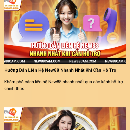
Hướng Dẫn Liên Hệ New88 Nhanh Nhất Khi Cần Hỗ Trợ
Khám phá cách liên hệ New88 nhanh nhất qua các kênh hỗ trợ
chính thức.