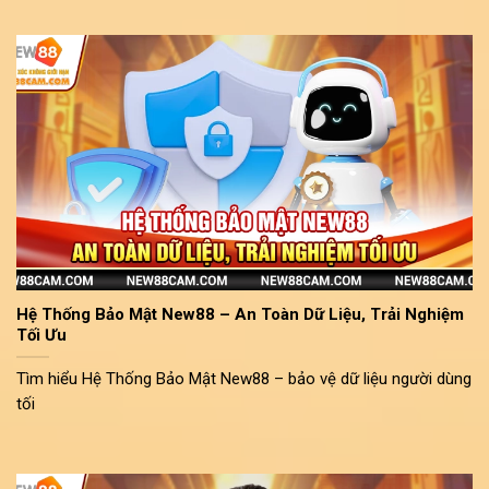
Hệ Thống Bảo Mật New88 – An Toàn Dữ Liệu, Trải Nghiệm
Tối Ưu
Tìm hiểu Hệ Thống Bảo Mật New88 – bảo vệ dữ liệu người dùng
tối