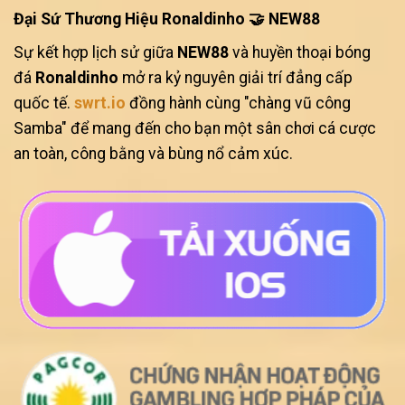
Đại Sứ Thương Hiệu Ronaldinho 🤝 NEW88
Sự kết hợp lịch sử giữa
NEW88
và huyền thoại bóng
đá
Ronaldinho
mở ra kỷ nguyên giải trí đẳng cấp
quốc tế.
swrt.io
đồng hành cùng "chàng vũ công
Samba" để mang đến cho bạn một sân chơi cá cược
an toàn, công bằng và bùng nổ cảm xúc.