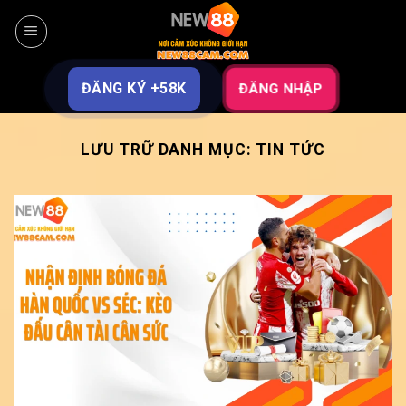
Chuyển
đến
nội
ĐĂNG KÝ +58K
ĐĂNG NHẬP
dung
LƯU TRỮ DANH MỤC:
TIN TỨC