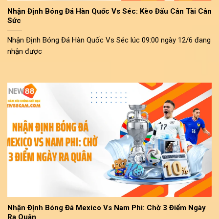
Nhận Định Bóng Đá Hàn Quốc Vs Séc: Kèo Đấu Cân Tài Cân
Sức
Nhận Định Bóng Đá Hàn Quốc Vs Séc lúc 09:00 ngày 12/6 đang
nhận được
Nhận Định Bóng Đá Mexico Vs Nam Phi: Chờ 3 Điểm Ngày
Ra Quân