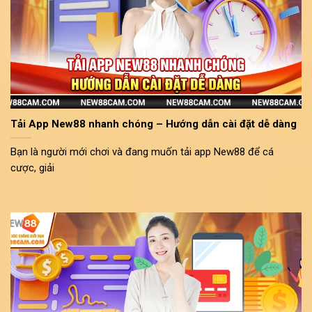
Tải App New88 nhanh chóng – Hướng dẫn cài đặt dễ dàng
Bạn là người mới chơi và đang muốn tải app New88 để cá
cược, giải