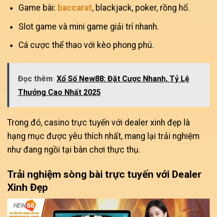
Game bài:
baccarat
, blackjack, poker, rồng hổ.
Slot game và mini game giải trí nhanh.
Cá cược thể thao với kèo phong phú.
Đọc thêm
Xổ Số New88: Đặt Cược Nhanh, Tỷ Lệ
Thưởng Cao Nhất 2025
Trong đó, casino trực tuyến với dealer xinh đẹp là
hạng mục được yêu thích nhất, mang lại trải nghiệm
như đang ngồi tại bàn chơi thực thụ.
Trải nghiệm sòng bài trực tuyến với Dealer
Xinh Đẹp