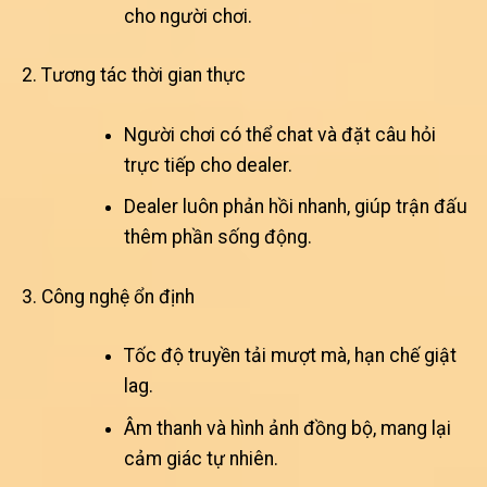
cho người chơi.
Tương tác thời gian thực
Người chơi có thể chat và đặt câu hỏi
trực tiếp cho dealer.
Dealer luôn phản hồi nhanh, giúp trận đấu
thêm phần sống động.
Công nghệ ổn định
Tốc độ truyền tải mượt mà, hạn chế giật
lag.
Âm thanh và hình ảnh đồng bộ, mang lại
cảm giác tự nhiên.