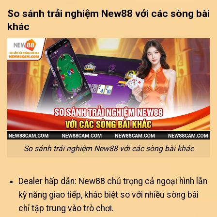
So sánh trải nghiệm New88 với các sòng bài
khác
So sánh trải nghiệm New88 với các sòng bài khác
Dealer hấp dẫn: New88 chú trọng cả ngoại hình lẫn
kỹ năng giao tiếp, khác biệt so với nhiều sòng bài
chỉ tập trung vào trò chơi.