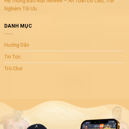
Hệ Thống Bảo Mật New88 – An Toàn Dữ Liệu, Trải
Nghiệm Tối Ưu
DANH MỤC
Hướng Dẫn
Tin Tức
Trò Chơi