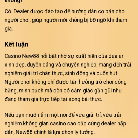
không?
Có. Dealer được đào tạo để hướng dẫn cơ bản cho
người chơi, giúp người mới không bị bỡ ngỡ khi tham
gia.
Kết luận
Casino New88 nổi bật nhờ sự xuất hiện của dealer
xinh đẹp, duyên dáng và chuyên nghiệp, mang đến trải
nghiệm giải trí chân thực, sinh động và cuốn hút.
Người chơi không chỉ được tận hưởng trò chơi công
bằng, minh bạch mà còn có cảm giác gần gũi như
đang tham gia trực tiếp tại sòng bài thực.
Nếu bạn muốn tìm một nơi để vừa giải trí, vừa trải
nghiệm không gian casino cao cấp cùng dealer hấp
dẫn, New88 chính là lựa chọn lý tưởng.