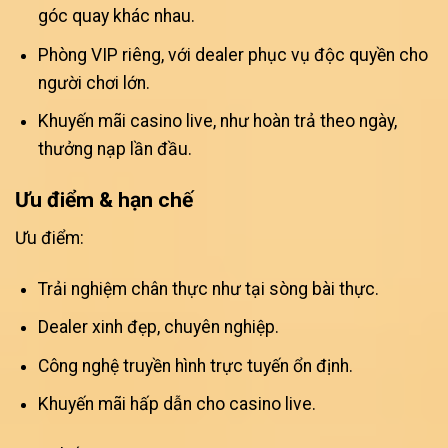
góc quay khác nhau.
Phòng VIP riêng, với dealer phục vụ độc quyền cho
người chơi lớn.
Khuyến mãi casino live, như hoàn trả theo ngày,
thưởng nạp lần đầu.
Ưu điểm & hạn chế
Ưu điểm:
Trải nghiệm chân thực như tại sòng bài thực.
Dealer xinh đẹp, chuyên nghiệp.
Công nghệ truyền hình trực tuyến ổn định.
Khuyến mãi hấp dẫn cho casino live.