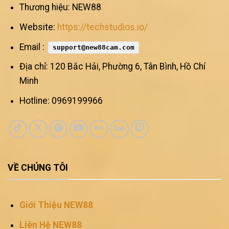
Thương hiệu: NEW88
Website:
https://techstudios.io/
Email :
support@new88cam.com
Địa chỉ: 120 Bắc Hải, Phường 6, Tân Bình, Hồ Chí
Minh
Hotline: 0969199966
VỀ CHÚNG TÔI
Giới Thiệu NEW88
Liên Hệ NEW88