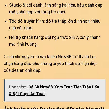
Studio & bối cảnh: ánh sáng hài hòa, hậu cảnh đẹp
mắt, phù hợp với từng trò chơi.
Tốc độ truyền hình: độ trễ thấp, ổn định hơn nhiều
nhà cái khác.
Hỗ trợ khách hàng: đội ngũ trực 24/7, xử lý nhanh
mọi tình huống.
Chính những yếu tố này khiến New88 trở thành lựa
chọn hàng đầu cho những ai yêu thích sự hiện diện
của dealer xinh đẹp.
Đọc thêm
Đá Gà New88: Xem Trực Tiếp Trận Đấu
& Đặt Cược An Toàn