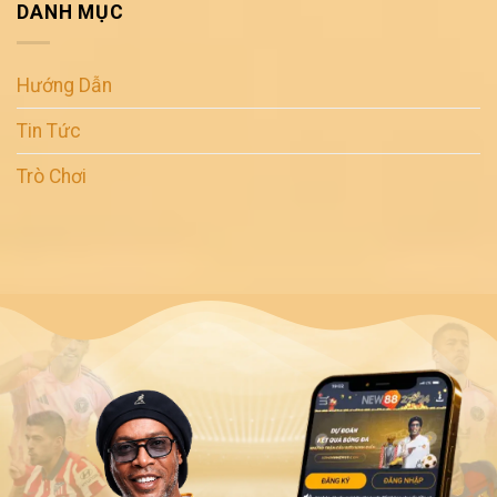
DANH MỤC
Hướng Dẫn
Tin Tức
Trò Chơi