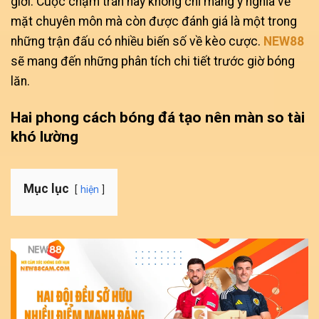
giới. Cuộc chạm trán này không chỉ mang ý nghĩa về
mặt chuyên môn mà còn được đánh giá là một trong
những trận đấu có nhiều biến số về kèo cược.
NEW88
sẽ mang đến những phân tích chi tiết trước giờ bóng
lăn.
Hai phong cách bóng đá tạo nên màn so tài
khó lường
Mục lục
hiện