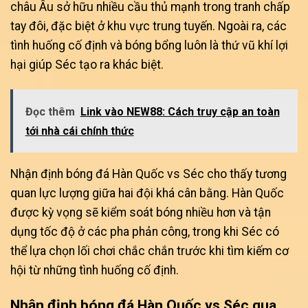
châu Âu sở hữu nhiều cầu thủ mạnh trong tranh chấp
tay đôi, đặc biệt ở khu vực trung tuyến. Ngoài ra, các
tình huống cố định và bóng bổng luôn là thứ vũ khí lợi
hại giúp Séc tạo ra khác biệt.
Đọc thêm
Link vào NEW88: Cách truy cập an toàn
tới nhà cái chính thức
Nhận định bóng đá Hàn Quốc vs Séc cho thấy tương
quan lực lượng giữa hai đội khá cân bằng. Hàn Quốc
được kỳ vọng sẽ kiểm soát bóng nhiều hơn và tận
dụng tốc độ ở các pha phản công, trong khi Séc có
thể lựa chọn lối chơi chắc chắn trước khi tìm kiếm cơ
hội từ những tình huống cố định.
Nhận định bóng đá Hàn Quốc vs Séc qua