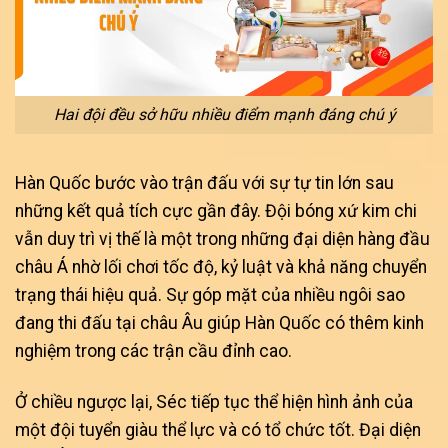
Hai đội đều sở hữu nhiều điểm mạnh đáng chú ý
Hàn Quốc bước vào trận đấu với sự tự tin lớn sau
những kết quả tích cực gần đây. Đội bóng xứ kim chi
vẫn duy trì vị thế là một trong những đại diện hàng đầu
châu Á nhờ lối chơi tốc độ, kỷ luật và khả năng chuyển
trạng thái hiệu quả. Sự góp mặt của nhiều ngôi sao
đang thi đấu tại châu Âu giúp Hàn Quốc có thêm kinh
nghiệm trong các trận cầu đỉnh cao.
Ở chiều ngược lại, Séc tiếp tục thể hiện hình ảnh của
một đội tuyển giàu thể lực và có tổ chức tốt. Đại diện