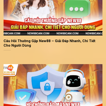
Câu Hỏi Thường Gặp New88 – Giải Đáp Nhanh, Chi Tiết
Cho Người Dùng