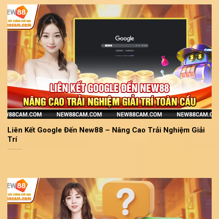
Liên Kết Google Đến New88 – Nâng Cao Trải Nghiệm Giải
Trí