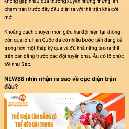
không gặp nhau quá thường xuyên nhưng những lần
chạm trán trước đây đều diễn ra với thế trận khá cởi
mở.
Khoảng cách chuyên môn giữa hai đội hiện tại không
còn quá lớn. Hàn Quốc đã có nhiều bước tiến đáng kể
trong hơn một thập kỷ qua và đủ khả năng tạo ra thế
trận cân bằng trước các đội tuyển châu Âu có tổ chức
tốt như Séc.
NEW88 nhìn nhận ra sao về cục diện trận
đấu?