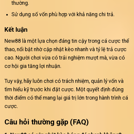
thường.
Sử dụng số vốn phù hợp với khả năng chi trả.
Kết luận
New88 là một lựa chọn đáng tin cậy trong cá cược thể
thao, nổi bật nhờ cập nhật kèo nhanh và tỷ lệ trả cược
cao. Người chơi vừa có trải nghiệm mượt mà, vừa có
cơ hội gia tăng lợi nhuận.
Tuy vậy, hãy luôn chơi có trách nhiệm, quản lý vốn và
tìm hiểu kỹ trước khi đặt cược. Một quyết định đúng
thời điểm có thể mang lại giá trị lớn trong hành trình cá
cược.
Câu hỏi thường gặp (FAQ)