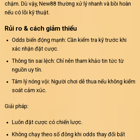
chậm. Dù vậy, New88 thường xử lý nhanh và bồi hoàn
nếu có lỗi kỹ thuật.
Rủi ro & cách giảm thiểu
Odds biến động mạnh: Cần kiểm tra kỹ trước khi
xác nhận đặt cược.
Thông tin sai lệch: Chỉ nên tham khảo tin tức từ
nguồn uy tín.
Tâm lý nóng vội: Người chơi dễ thua nếu không kiểm
soát cảm xúc.
Giải pháp:
Luôn đặt cược có chiến lược.
Không chạy theo số đông khi odds thay đổi bất