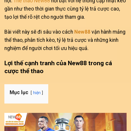
hội.
Thể thao New88
nổi bật với hệ thống cập nhật kèo
gần như theo thời gian thực cùng tỷ lệ trả cược cao,
tạo lợi thế rõ rệt cho người tham gia.
Bài viết này sẽ đi sâu vào cách
New88
vận hành mảng
thể thao, phân tích kèo, tỷ lệ trả cược và những kinh
nghiệm để người chơi tối ưu hiệu quả.
Lợi thế cạnh tranh của New88 trong cá
cược thể thao
Mục lục
hiện