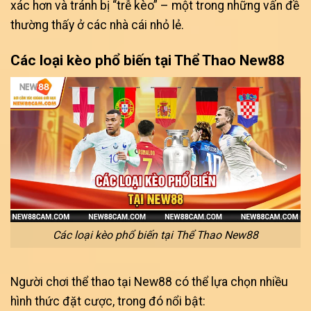
xác hơn và tránh bị “trễ kèo” – một trong những vấn đề
thường thấy ở các nhà cái nhỏ lẻ.
Các loại kèo phổ biến tại Thể Thao New88
Các loại kèo phổ biến tại Thể Thao New88
Người chơi thể thao tại New88 có thể lựa chọn nhiều
hình thức đặt cược, trong đó nổi bật: