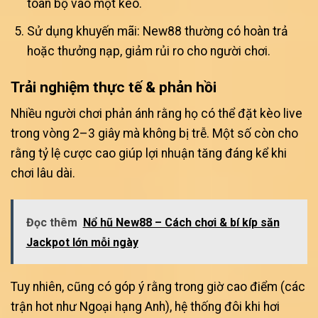
toàn bộ vào một kèo.
Sử dụng khuyến mãi: New88 thường có hoàn trả
hoặc thưởng nạp, giảm rủi ro cho người chơi.
Trải nghiệm thực tế & phản hồi
Nhiều người chơi phản ánh rằng họ có thể đặt kèo live
trong vòng 2–3 giây mà không bị trễ. Một số còn cho
rằng tỷ lệ cược cao giúp lợi nhuận tăng đáng kể khi
chơi lâu dài.
Đọc thêm
Nổ hũ New88 – Cách chơi & bí kíp săn
Jackpot lớn mỗi ngày
Tuy nhiên, cũng có góp ý rằng trong giờ cao điểm (các
trận hot như Ngoại hạng Anh), hệ thống đôi khi hơi