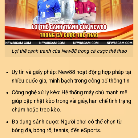
Lợi thế cạnh tranh của New88 trong cá cược thể thao
Uy tín và giấy phép: New88 hoạt động hợp pháp tại
nhiều quốc gia, minh bạch trong công bố thông tin.
Công nghệ xử lý kèo: Hệ thống máy chủ mạnh mẽ
giúp cập nhật kèo trong vài giây, hạn chế tình trạng
chậm hoặc treo kèo.
Đa dạng sảnh cược: Người chơi có thể chọn từ
bóng đá, bóng rổ, tennis, đến eSports.