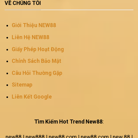
VỀ CHÚNG TÔI
Giới Thiệu NEW88
Liên Hệ NEW88
Giấy Phép Hoạt Động
Chính Sách Bảo Mật
Câu Hỏi Thường Gặp
Sitemap
Liên Kết Google
Tìm Kiếm Hot Trend New88
:
new88 | new888 | new88.com | new88 com | new 88 |