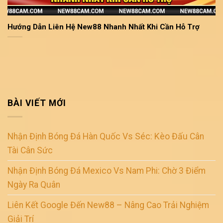
Hướng Dẫn Liên Hệ New88 Nhanh Nhất Khi Cần Hỗ Trợ
BÀI VIẾT MỚI
Nhận Định Bóng Đá Hàn Quốc Vs Séc: Kèo Đấu Cân
Tài Cân Sức
Nhận Định Bóng Đá Mexico Vs Nam Phi: Chờ 3 Điểm
Ngày Ra Quân
Liên Kết Google Đến New88 – Nâng Cao Trải Nghiệm
Giải Trí