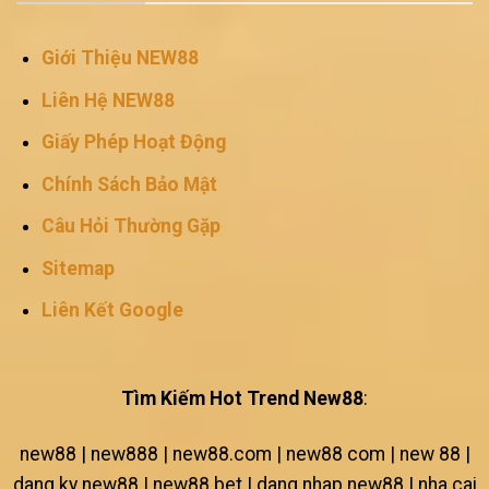
Giới Thiệu NEW88
Liên Hệ NEW88
Giấy Phép Hoạt Động
Chính Sách Bảo Mật
Câu Hỏi Thường Gặp
Sitemap
Liên Kết Google
Tìm Kiếm Hot Trend New88
:
new88 | new888 | new88.com | new88 com | new 88 |
dang ky new88 | new88 bet | dang nhap new88 | nha cai