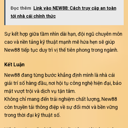
Đọc thêm
Link vào NEW88: Cách truy cập an toàn
tới nhà cái chính thức
Sự kết hợp giữa tầm nhìn dài hạn, đội ngũ chuyên môn
cao và nền tảng kỹ thuật mạnh mẽ hứa hẹn sẽ giúp
New88 tiếp tục duy trì vị thế tiên phong trong ngành.
Kết Luận
New88 đang từng bước khẳng định mình là nhà cái
giải trí số hàng đầu, nơi hội tụ công nghệ hiện đại, bảo
mật vượt trội và dịch vụ tận tâm.
Không chỉ mang đến trải nghiệm chất lượng, New88
còn truyền tải thông điệp về sự đổi mới và bền vững
trong thời đại kỹ thuật số.