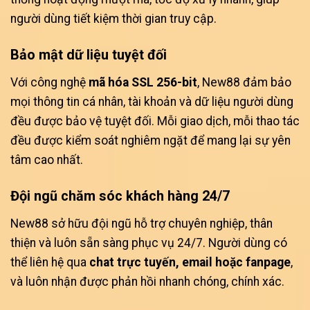
người dùng tiết kiệm thời gian truy cập.
Bảo mật dữ liệu tuyệt đối
Với công nghệ
mã hóa SSL 256-bit
, New88 đảm bảo
mọi thông tin cá nhân, tài khoản và dữ liệu người dùng
đều được bảo vệ tuyệt đối. Mỗi giao dịch, mỗi thao tác
đều được kiểm soát nghiêm ngặt để mang lại sự yên
tâm cao nhất.
Đội ngũ chăm sóc khách hàng 24/7
New88 sở hữu đội ngũ hỗ trợ chuyên nghiệp, thân
thiện và luôn sẵn sàng phục vụ 24/7. Người dùng có
thể liên hệ qua
chat trực tuyến, email hoặc fanpage
,
và luôn nhận được phản hồi nhanh chóng, chính xác.