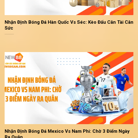
Nhận Định Bóng Đá Hàn Quốc Vs Séc: Kèo Đấu Cân Tài Cân
Sức
Nhận Định Bóng Đá Mexico Vs Nam Phi: Chờ 3 Điểm Ngày
Ra Quân