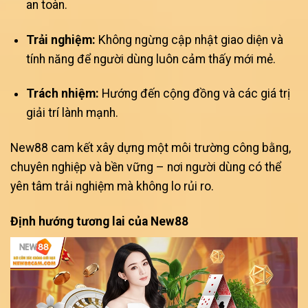
an toàn.
Trải nghiệm:
Không ngừng cập nhật giao diện và
tính năng để người dùng luôn cảm thấy mới mẻ.
Trách nhiệm:
Hướng đến cộng đồng và các giá trị
giải trí lành mạnh.
New88 cam kết xây dựng một môi trường công bằng,
chuyên nghiệp và bền vững – nơi người dùng có thể
yên tâm trải nghiệm mà không lo rủi ro.
Định hướng tương lai của New88