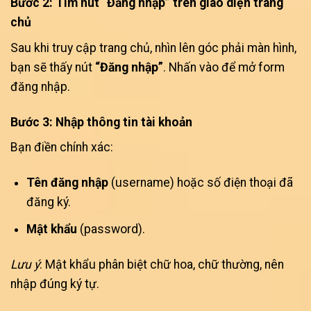
Bước 2: Tìm nút “Đăng nhập” trên giao diện trang
chủ
Sau khi truy cập trang chủ, nhìn lên góc phải màn hình,
bạn sẽ thấy nút
“Đăng nhập”
. Nhấn vào để mở form
đăng nhập.
Bước 3: Nhập thông tin tài khoản
Bạn điền chính xác:
Tên đăng nhập
(username) hoặc số điện thoại đã
đăng ký.
Mật khẩu
(password).
Lưu ý
: Mật khẩu phân biệt chữ hoa, chữ thường, nên
nhập đúng ký tự.