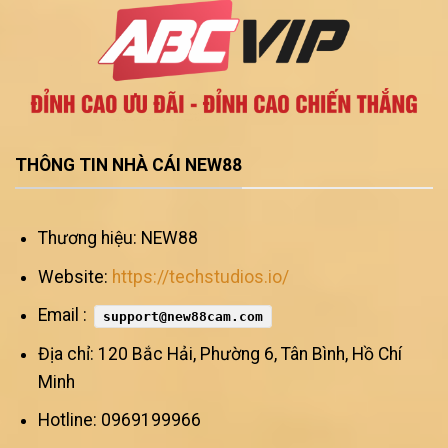
THÔNG TIN NHÀ CÁI NEW88
Thương hiệu: NEW88
Website:
https://techstudios.io/
Email :
support@new88cam.com
Địa chỉ: 120 Bắc Hải, Phường 6, Tân Bình, Hồ Chí
Minh
Hotline: 0969199966