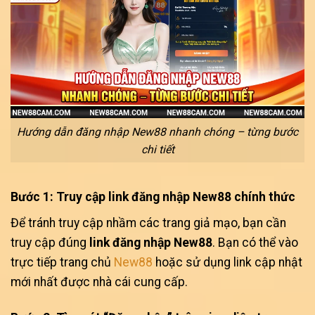
Hướng dẫn đăng nhập New88 nhanh chóng – từng bước
chi tiết
Bước 1: Truy cập link đăng nhập New88 chính thức
Để tránh truy cập nhầm các trang giả mạo, bạn cần
truy cập đúng
link đăng nhập New88
. Bạn có thể vào
trực tiếp trang chủ
New88
hoặc sử dụng link cập nhật
mới nhất được nhà cái cung cấp.