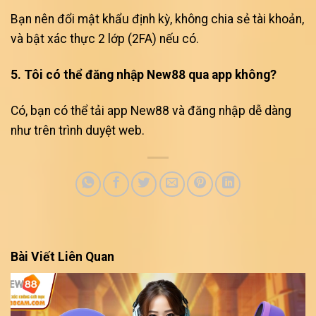
Bạn nên đổi mật khẩu định kỳ, không chia sẻ tài khoản,
và bật xác thực 2 lớp (2FA) nếu có.
5. Tôi có thể đăng nhập New88 qua app không?
Có, bạn có thể tải app New88 và đăng nhập dễ dàng
như trên trình duyệt web.
Bài Viết Liên Quan