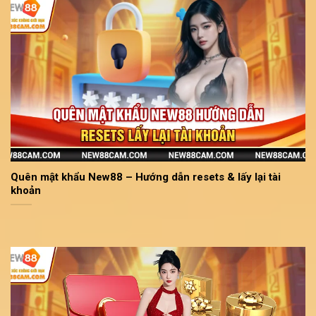
Quên mật khẩu New88 – Hướng dẫn resets & lấy lại tài
khoản