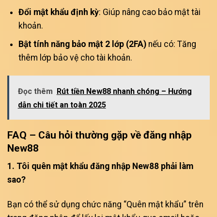
Đổi mật khẩu định kỳ
: Giúp nâng cao bảo mật tài
khoản.
Bật tính năng bảo mật 2 lớp (2FA)
nếu có: Tăng
thêm lớp bảo vệ cho tài khoản.
Đọc thêm
Rút tiền New88 nhanh chóng – Hướng
dẫn chi tiết an toàn 2025
FAQ – Câu hỏi thường gặp về đăng nhập
New88
1. Tôi quên mật khẩu đăng nhập New88 phải làm
sao?
Bạn có thể sử dụng chức năng “Quên mật khẩu” trên