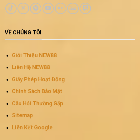
VỀ CHÚNG TÔI
Giới Thiệu NEW88
Liên Hệ NEW88
Giấy Phép Hoạt Động
Chính Sách Bảo Mật
Câu Hỏi Thường Gặp
Sitemap
Liên Kết Google