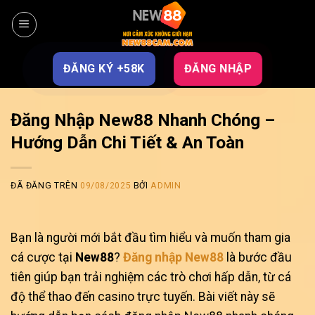
Chuyển
đến
nội
ĐĂNG KÝ +58K
ĐĂNG NHẬP
dung
Đăng Nhập New88 Nhanh Chóng –
Hướng Dẫn Chi Tiết & An Toàn
ĐÃ ĐĂNG TRÊN
09/08/2025
BỞI
ADMIN
Bạn là người mới bắt đầu tìm hiểu và muốn tham gia
cá cược tại
New88
?
Đăng nhập New88
là bước đầu
tiên giúp bạn trải nghiệm các trò chơi hấp dẫn, từ cá
độ thể thao đến casino trực tuyến. Bài viết này sẽ