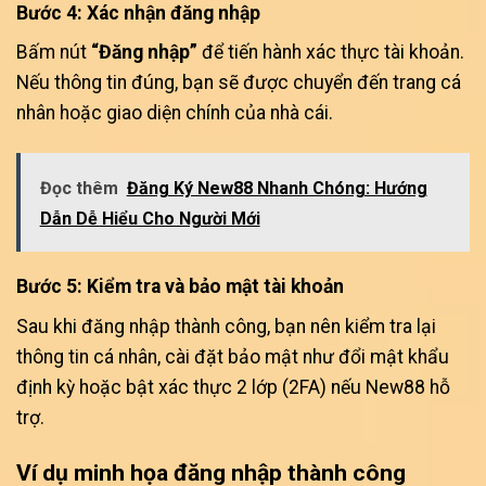
Bước 4: Xác nhận đăng nhập
Bấm nút
“Đăng nhập”
để tiến hành xác thực tài khoản.
Nếu thông tin đúng, bạn sẽ được chuyển đến trang cá
nhân hoặc giao diện chính của nhà cái.
Đọc thêm
Đăng Ký New88 Nhanh Chóng: Hướng
Dẫn Dễ Hiểu Cho Người Mới
Bước 5: Kiểm tra và bảo mật tài khoản
Sau khi đăng nhập thành công, bạn nên kiểm tra lại
thông tin cá nhân, cài đặt bảo mật như đổi mật khẩu
định kỳ hoặc bật xác thực 2 lớp (2FA) nếu New88 hỗ
trợ.
Ví dụ minh họa đăng nhập thành công