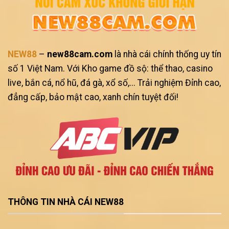
NEW88
–
new88cam.com
là nhà cái chính thống uy tín
số 1 Việt Nam. Với Kho game đồ sộ: thể thao, casino
live, bắn cá, nổ hũ, đá gà, xổ số,... Trải nghiệm Đỉnh cao,
đẳng cấp, bảo mật cao, xanh chín tuyệt đối!
THÔNG TIN NHÀ CÁI NEW88