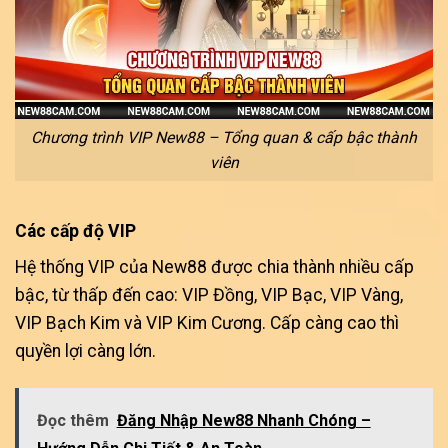
Chương trình VIP New88 – Tổng quan & cấp bậc thành
viên
Các cấp độ VIP
Hệ thống VIP của New88 được chia thành nhiều cấp
bậc, từ thấp đến cao: VIP Đồng, VIP Bạc, VIP Vàng,
VIP Bạch Kim và VIP Kim Cương. Cấp càng cao thì
quyền lợi càng lớn.
Đọc thêm
Đăng Nhập New88 Nhanh Chóng –