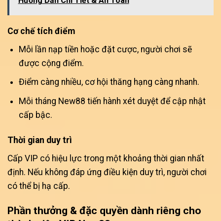
Hướng Dẫn Chi Tiết & An Toàn
Cơ chế tích điểm
Mỗi lần nạp tiền hoặc đặt cược, người chơi sẽ
được cộng điểm.
Điểm càng nhiều, cơ hội thăng hạng càng nhanh.
Mỗi tháng New88 tiến hành xét duyệt để cập nhật
cấp bậc.
Thời gian duy trì
Cấp VIP có hiệu lực trong một khoảng thời gian nhất
định. Nếu không đáp ứng điều kiện duy trì, người chơi
có thể bị hạ cấp.
Phần thưởng & đặc quyền dành riêng cho