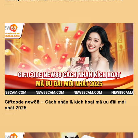
Giftcode new88 – Cách nhận & kích hoạt mã ưu đãi mới
nhất 2025