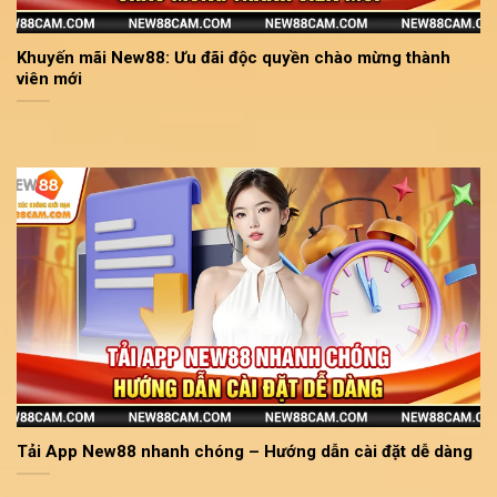
Khuyến mãi New88: Ưu đãi độc quyền chào mừng thành
viên mới
Tải App New88 nhanh chóng – Hướng dẫn cài đặt dễ dàng