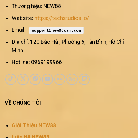
Thương hiệu: NEW88
Website:
https://techstudios.io/
Email :
support@new88cam.com
Địa chỉ: 120 Bắc Hải, Phường 6, Tân Bình, Hồ Chí
Minh
Hotline: 0969199966
VỀ CHÚNG TÔI
Giới Thiệu NEW88
Liên Hệ NEW88