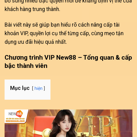
bổ sung nhiều đặc quyền mới để khẳng định vị thế của
khách hàng trung thành.
Bài viết này sẽ giúp bạn hiểu rõ cách nâng cấp tài
khoản VIP, quyền lợi cụ thể từng cấp, cùng mẹo tận
dụng ưu đãi hiệu quả nhất.
Chương trình VIP New88 – Tổng quan & cấp
bậc thành viên
Mục lục
hiện