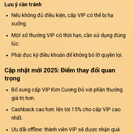
Lưu ý cần tránh
Nếu không đủ điều kiện, cấp VIP có thể bị hạ
xuống.
Một số thưởng VIP có thời hạn, cần sử dụng đúng
lúc.
Phải đọc kỹ điều khoản để không bỏ lỡ quyền lợi.
Cập nhật mới 2025: Điểm thay đổi quan
trọng
Bổ sung cấp VIP Kim Cương Đỏ với phần thưởng
giá trị hơn.
Cashback cao hơn: lên tới 15% cho cấp VIP cao
nhất.
Ưu đãi offline: thành viên VIP sẽ được nhận quà