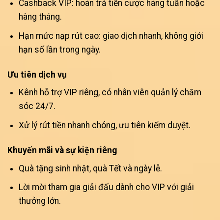
Cashback VIP: hoàn trả tiền cược hàng tuần hoặc
hàng tháng.
Hạn mức nạp rút cao: giao dịch nhanh, không giới
hạn số lần trong ngày.
Ưu tiên dịch vụ
Kênh hỗ trợ VIP riêng, có nhân viên quản lý chăm
sóc 24/7.
Xử lý rút tiền nhanh chóng, ưu tiên kiểm duyệt.
Khuyến mãi và sự kiện riêng
Quà tặng sinh nhật, quà Tết và ngày lễ.
Lời mời tham gia giải đấu dành cho VIP với giải
thưởng lớn.