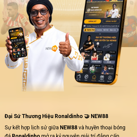
Đại Sứ Thương Hiệu Ronaldinho 🤝 NEW88
Sự kết hợp lịch sử giữa
NEW88
và huyền thoại bóng
đá
Ronaldinho
mở ra kỷ nguyên giải trí đẳng cấp