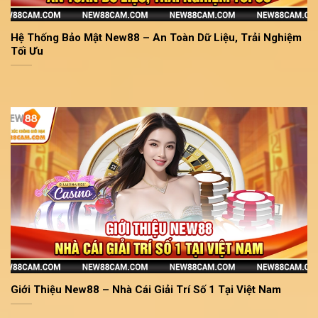
Hệ Thống Bảo Mật New88 – An Toàn Dữ Liệu, Trải Nghiệm
Tối Ưu
Giới Thiệu New88 – Nhà Cái Giải Trí Số 1 Tại Việt Nam