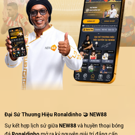
Đại Sứ Thương Hiệu Ronaldinho 🤝 NEW88
Sự kết hợp lịch sử giữa
NEW88
và huyền thoại bóng
đá
Ronaldinho
mở ra kỷ nguyên giải trí đẳng cấp