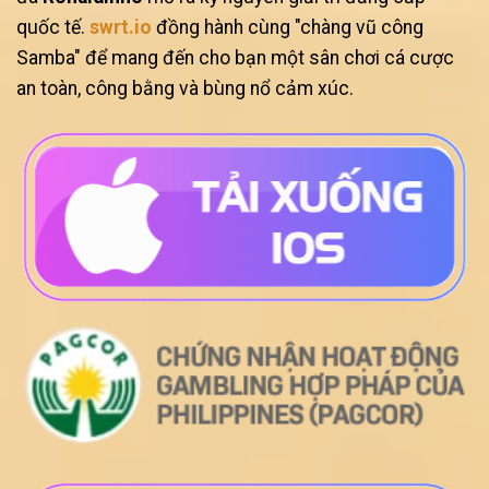
quốc tế.
swrt.io
đồng hành cùng "chàng vũ công
Samba" để mang đến cho bạn một sân chơi cá cược
an toàn, công bằng và bùng nổ cảm xúc.