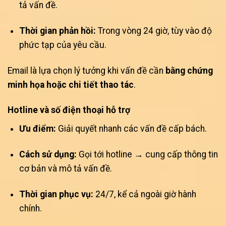
tả vấn đề.
Thời gian phản hồi:
Trong vòng 24 giờ, tùy vào độ
phức tạp của yêu cầu.
Email là lựa chọn lý tưởng khi vấn đề cần
bằng chứng
minh họa hoặc chi tiết thao tác
.
Hotline và số điện thoại hỗ trợ
Ưu điểm:
Giải quyết nhanh các vấn đề cấp bách.
Cách sử dụng:
Gọi tới hotline → cung cấp thông tin
cơ bản và mô tả vấn đề.
Thời gian phục vụ:
24/7, kể cả ngoài giờ hành
chính.