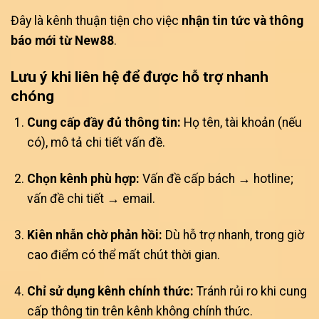
Đây là kênh thuận tiện cho việc
nhận tin tức và thông
báo mới từ New88
.
Lưu ý khi liên hệ để được hỗ trợ nhanh
chóng
Cung cấp đầy đủ thông tin:
Họ tên, tài khoản (nếu
có), mô tả chi tiết vấn đề.
Chọn kênh phù hợp:
Vấn đề cấp bách → hotline;
vấn đề chi tiết → email.
Kiên nhẫn chờ phản hồi:
Dù hỗ trợ nhanh, trong giờ
cao điểm có thể mất chút thời gian.
Chỉ sử dụng kênh chính thức:
Tránh rủi ro khi cung
cấp thông tin trên kênh không chính thức.