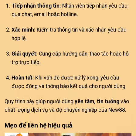
Tiếp nhận thông tin:
Nhân viên tiếp nhận yêu cầu
qua chat, email hoặc hotline.
Xác minh:
Kiểm tra thông tin và xác nhận yêu cầu
hợp lệ.
Giải quyết:
Cung cấp hướng dẫn, thao tác hoặc hỗ
trợ trực tiếp.
Hoàn tất:
Khi vấn đề được xử lý xong, yêu cầu
được đóng và thông báo kết quả cho người dùng.
Quy trình này giúp người dùng
yên tâm, tin tưởng
vào
chất lượng dịch vụ và độ chuyên nghiệp của New88.
Mẹo để liên hệ hiệu quả