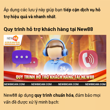
Áp dụng các lưu ý này giúp bạn
tiếp cận dịch vụ hỗ
trợ hiệu quả và nhanh nhất
.
Quy trình hỗ trợ khách hàng tại New88
New88 áp dụng
quy trình chuẩn hóa
, đảm bảo mọi
vấn đề được xử lý minh bạch: