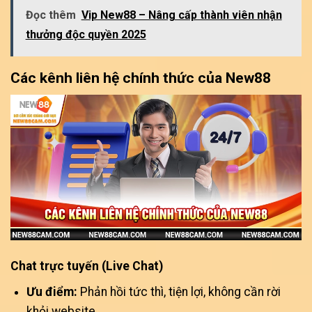
Đọc thêm
Vip New88 – Nâng cấp thành viên nhận
thưởng độc quyền 2025
Các kênh liên hệ chính thức của New88
Chat trực tuyến (Live Chat)
Ưu điểm:
Phản hồi tức thì, tiện lợi, không cần rời
khỏi website.