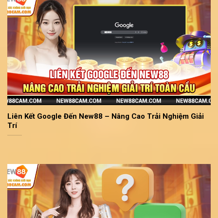
Liên Kết Google Đến New88 – Nâng Cao Trải Nghiệm Giải
Trí