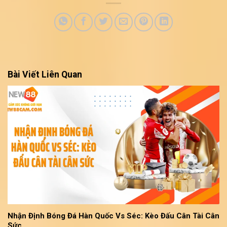
Bài Viết Liên Quan
Nhận Định Bóng Đá Hàn Quốc Vs Séc: Kèo Đấu Cân Tài Cân
Sức