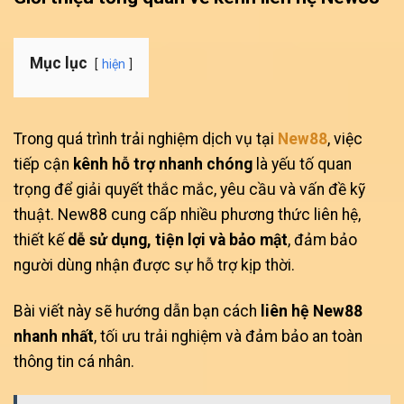
Mục lục
hiện
Trong quá trình trải nghiệm dịch vụ tại
New88
, việc
tiếp cận
kênh hỗ trợ nhanh chóng
là yếu tố quan
trọng để giải quyết thắc mắc, yêu cầu và vấn đề kỹ
thuật. New88 cung cấp nhiều phương thức liên hệ,
thiết kế
dễ sử dụng, tiện lợi và bảo mật
, đảm bảo
người dùng nhận được sự hỗ trợ kịp thời.
Bài viết này sẽ hướng dẫn bạn cách
liên hệ New88
nhanh nhất
, tối ưu trải nghiệm và đảm bảo an toàn
thông tin cá nhân.