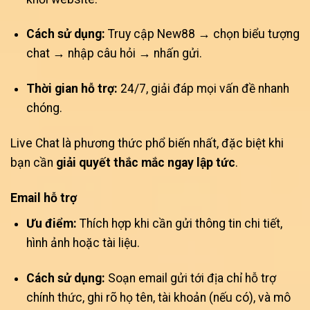
Cách sử dụng:
Truy cập New88 → chọn biểu tượng
chat → nhập câu hỏi → nhấn gửi.
Thời gian hỗ trợ:
24/7, giải đáp mọi vấn đề nhanh
chóng.
Live Chat là phương thức phổ biến nhất, đặc biệt khi
bạn cần
giải quyết thắc mắc ngay lập tức
.
Email hỗ trợ
Ưu điểm:
Thích hợp khi cần gửi thông tin chi tiết,
hình ảnh hoặc tài liệu.
Cách sử dụng:
Soạn email gửi tới địa chỉ hỗ trợ
chính thức, ghi rõ họ tên, tài khoản (nếu có), và mô