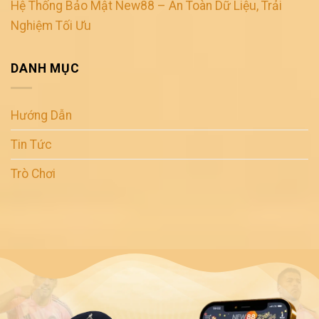
Hệ Thống Bảo Mật New88 – An Toàn Dữ Liệu, Trải
Nghiệm Tối Ưu
DANH MỤC
Hướng Dẫn
Tin Tức
Trò Chơi