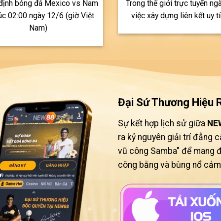
định bóng đá Mexico vs Nam
Trong thế giới trực tuyến ngà
úc 02:00 ngày 12/6 (giờ Việt
việc xây dựng liên kết uy t
Nam)
Đại Sứ Thương Hiệu 
Sự kết hợp lịch sử giữa
NE
ra kỷ nguyên giải trí đẳng 
vũ công Samba" để mang đế
công bằng và bùng nổ cảm