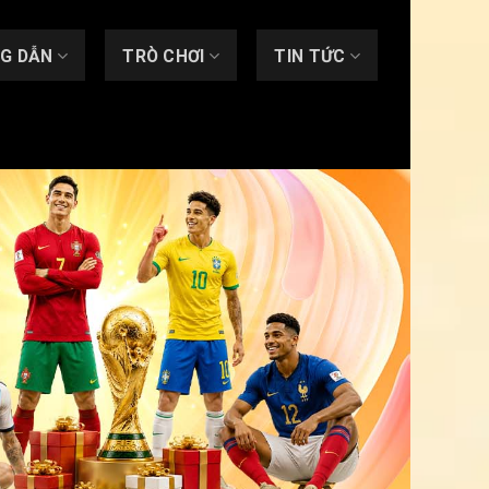
G DẪN
TRÒ CHƠI
TIN TỨC