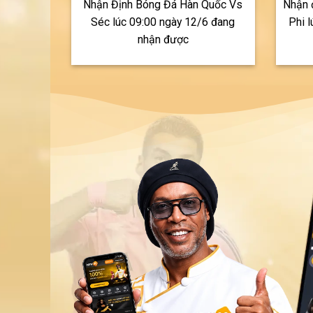
Nhận Định Bóng Đá Hàn Quốc Vs
Nhận 
Séc lúc 09:00 ngày 12/6 đang
Phi l
nhận được